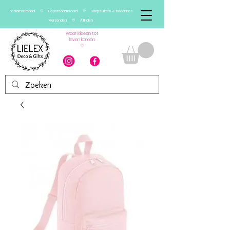
Plottermateriaal ♡ Gepersonaliseerd ♡ Doopsuikers & bedankjes
Verzenden ♡ Afhalen
Waar ideeën tot
leven komen
♡