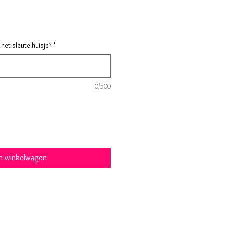
koopprijs
het sleutelhuisje?
*
0/500
In winkelwagen