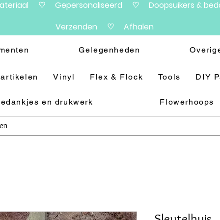
materiaal ♡ Gepersonaliseerd ♡ Doopsuikers & beda
Verzenden ♡ Afhalen
menten
Gelegenheden
Overig
artikelen
Vinyl
Flex & Flock
Tools
DIY 
edankjes en drukwerk
Flowerhoops
Sleutelhuis