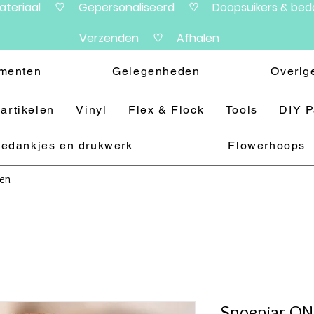
materiaal ♡ Gepersonaliseerd ♡ Doopsuikers & beda
Verzenden ♡ Afhalen
menten
Gelegenheden
Overig
artikelen
Vinyl
Flex & Flock
Tools
DIY 
edankjes en drukwerk
Flowerhoops
Snoepjar O