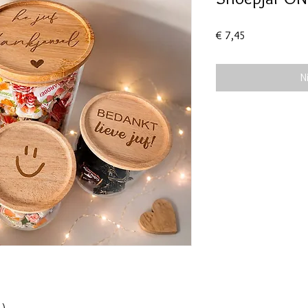
Prijs
€ 7,45
N