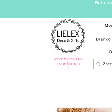
Plotter
Mo
Blanco 
B
Waar ideeën tot
leven komen
♡