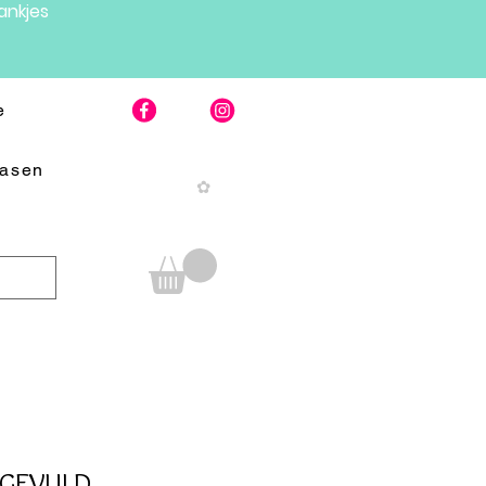
nkjes
e
Pasen
✿
NGEVULD