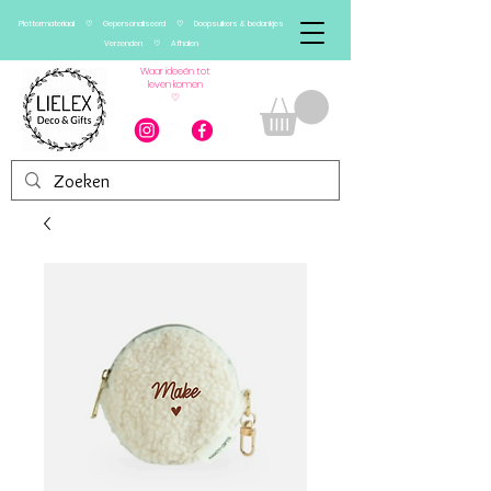
Plottermateriaal ♡ Gepersonaliseerd ♡ Doopsuikers & bedankjes
Verzenden ♡ Afhalen
Waar ideeën tot
leven komen
♡