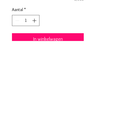
Aantal
*
In winkelwagen
Deze zachte ronde teddy
geldbeugel met hartje is super cute,
compact en ideaal voor je kleine
essentials.
Algemene voorwaarden
Privacybeleid
Bijkomende info:
levertermijn verzending/ophaling
was/strijkvoorschriften