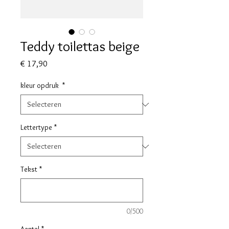
Teddy toilettas beige
Prijs
€ 17,90
kleur opdruk
*
Lettertype
*
Tekst
*
0/500