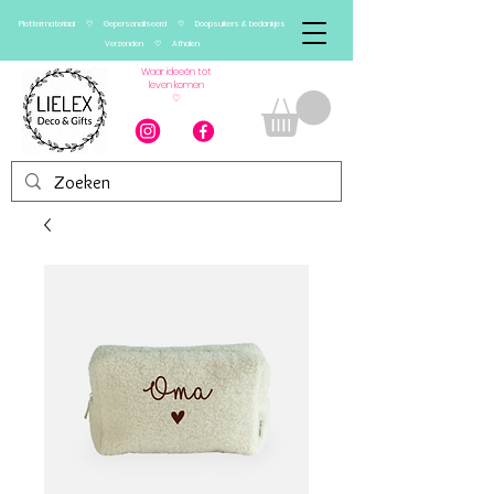
Plottermateriaal ♡ Gepersonaliseerd ♡ Doopsuikers & bedankjes
Verzenden ♡ Afhalen
Waar ideeën tot
leven komen
♡