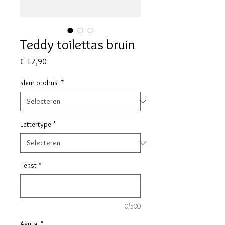
Teddy toilettas bruin
Prijs
€ 17,90
kleur opdruk
*
Lettertype
*
Tekst
*
0/500
Aantal
*