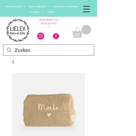
Plottermateriaal ♡ Gepersonaliseerd ♡ Doopsuikers & bedankjes
Verzenden ♡ Afhalen
Waar ideeën tot
leven komen
♡