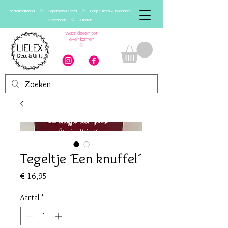
Plottermateriaal ♡ Gepersonaliseerd ♡ Doopsuikers & bedankjes
Verzenden ♡ Afhalen
Waar ideeën tot
leven komen
♡
Tegeltje ´Een knuffel´
Prijs
€ 16,95
Aantal
*