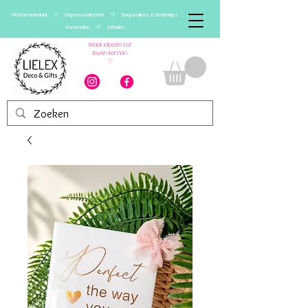
Plottermateriaal ♡ Gepersonaliseerd ♡ Doopsuikers & bedankjes
Verzenden ♡ Afhalen
Waar ideeën tot
leven komen
♡