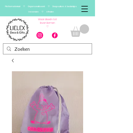
Plottermateriaal ♡ Gepersonaliseerd ♡ Doopsuikers & bedankjes
Verzenden ♡ Afhalen
Waar ideeën tot
leven komen
♡