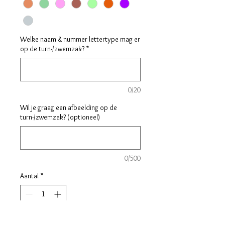
Welke naam & nummer lettertype mag er
op de turn-/zwemzak?
*
0/20
Wil je graag een afbeelding op de
turn-/zwemzak? (optioneel)
0/500
Aantal
*