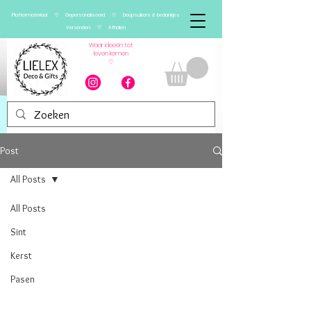
Plottermateriaal ♡ Gepersonaliseerd ♡ Doopsuikers & bedankjes
Verzenden ♡ Afhalen
Waar ideeën tot
leven komen
♡
Post
All Posts
All Posts
Sint
Kerst
Pasen